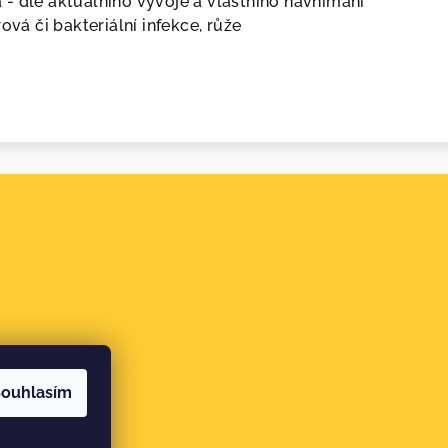
- dle aktuálního vývoje a vlastního navnímání
ová či bakteriální infekce, růže
ouhlasím