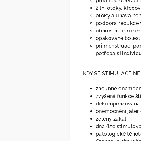
před i po operaci 
žilní otoky, křečov
otoky a únava no
podpora redukce v
obnovení přirozen
opakované bolesti
při menstruaci pod
potřeba si indivi
KDY SE STIMULACE N
zhoubné onemocn
zvýšená funkce ští
dekompenzovaná 
onemocnění jater 
zelený zákal
dna (lze stimulova
patologické těhot