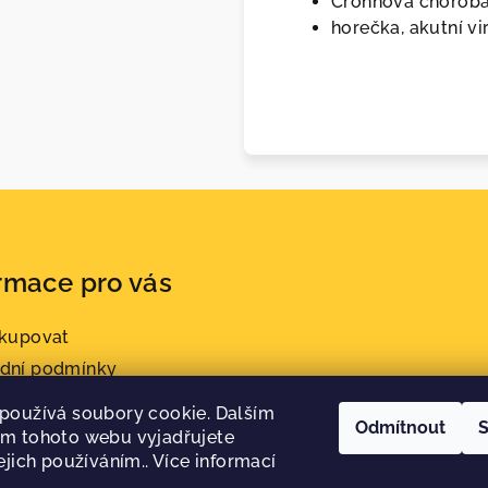
Crohnova choroba 
horečka, akutní vir
rmace pro vás
akupovat
dní podmínky
nky ochrany osobních
používá soubory cookie. Dalším
Odmítnout
S
m tohoto webu vyjadřujete
ejich používáním.. Více informací