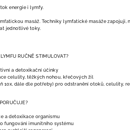
tok energie i lymfy.
mfatickou masáž. Techniky lymfatické masáže zapojuji, 
t jednotlivé toky.
Í LYMFU RUČNĚ STIMULOVAT?
tivní a detoxikační účinky
ce celulity, těžkých nohou, křečových žil
ň 10x, dále dle potřeby) pro odstranění otoků, celulity, 
OPORUČUJE?
ce a detoxikace organismu
o fungování imunitního systému