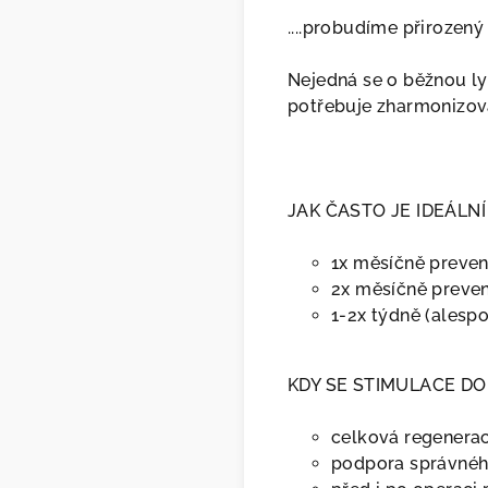
....probudíme přirozený 
Nejedná se o běžnou ly
potřebuje zharmonizova
JAK ČASTO JE IDEÁLN
1x měsíčně preven
2x měsíčně preven
1-2x týdně (alespo
KDY SE STIMULACE D
celková regenera
podpora správnéh