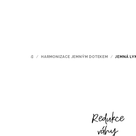
Přejít
na
obsah
/
HARMONIZACE JEMNÝM DOTEKEM
/
JEMNÁ LY
DOMŮ