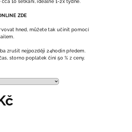
 cca 10 setkání, ideálně 1-2x týdně.
ONLINE ZDE
rvovat hned, můžete tak učinit pomocí
ailem.
ba zrušit nejpozději 24hodin předem.
čas, storno poplatek činí 50 % z ceny.
Kč