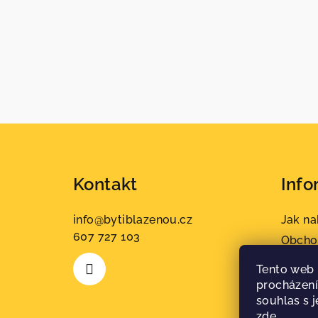
Z
á
Kontakt
Info
p
a
info
@
bytiblazenou.cz
Jak n
607 727 103
t
Obcho
Podmí
í
Tento web 
údajů
procházení
souhlas s j
zde
.