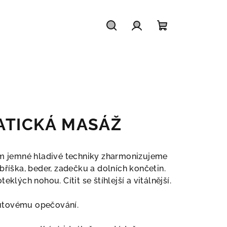
Hledat
Přihlášení
Nákupní
košík
ATICKÁ MASÁŽ
ím jemné hladivé techniky zharmonizujeme
bříška, beder, zadečku a dolních končetin.
eklých nohou. Cítit se štíhlejší a vitálnější.
utovému opečování.