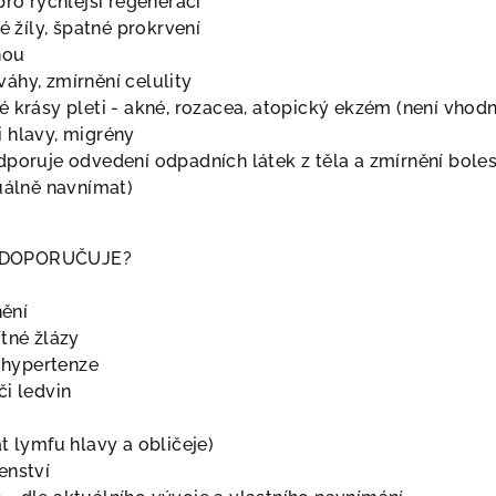
pro rychlejší regeneraci
é žíly, špatné prokrvení
hou
áhy, zmírnění celulity
é krásy pleti - akné, rozacea, atopický ekzém (není vhod
 hlavy, migrény
poruje odvedení odpadních látek z těla a zmírnění bolesti
duálně navnímat)
EDOPORUČUJE?
ění
tné žlázy
hypertenze
či ledvin
t lymfu hlavy a obličeje)
enství