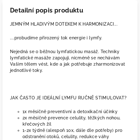
Detailní popis produktu
JEMNÝM HLADIVÝM DOTEKEM K HARMONIZACI...
....probudíme přirozený tok energie i lymfy.
Nejedná se o běžnou lymfatickou masáž. Techniky
lymfatické masáže zapojuji, nicméně se nechávám
Vaším tělem vést, kde a jak potřebuje zharmonizovat
jednotlivé toky.
JAK ČASTO JE IDEÁLNÍ LYMFU RUČNĚ STIMULOVAT?
1x měsíčně preventivní a detoxikační účinky
2x měsíčně prevence celulity, těžkých nohou,
křečových žil
1-2x týdně (alespoň 10x, dále dle potřeby) pro
odstranění otoků, celulity, redukce váhy