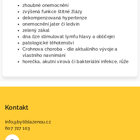
zhoubné onemocnění
zvýšená funkce štítné žlázy
dekompenzovaná hypertenze
onemocnění jater či ledvin
zelený zákal
dna (lze stimulovat lymfu hlavy a obličeje)
patologické těhotenství
Crohnova choroba - dle aktuálního vývoje a
vlastního navnímání
horečka, akutní virová či bakteriální infekce, růže
Z
á
p
Kontakt
a
info
@
bytiblazenou.cz
t
607 727 103
í