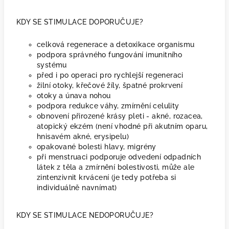
KDY SE STIMULACE DOPORUČUJE?
celková regenerace a detoxikace organismu
podpora správného fungování imunitního
systému
před i po operaci pro rychlejší regeneraci
žilní otoky, křečové žíly, špatné prokrvení
otoky a únava nohou
podpora redukce váhy, zmírnění celulity
obnovení přirozené krásy pleti - akné, rozacea,
atopický ekzém (není vhodné při akutním oparu,
hnisavém akné, erysipelu)
opakované bolesti hlavy, migrény
při menstruaci podporuje odvedení odpadních
látek z těla a zmírnění bolestivosti, může ale
zintenzivnit krvácení (je tedy potřeba si
individuálně navnímat)
KDY SE STIMULACE NEDOPORUČUJE?