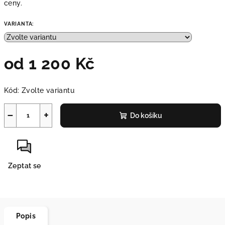
ceny.
VARIANTA:
od
1 200 Kč
Měrná
Kód:
Zvolte variantu
cena:
−
+
Do košíku
Zeptat se
Popis