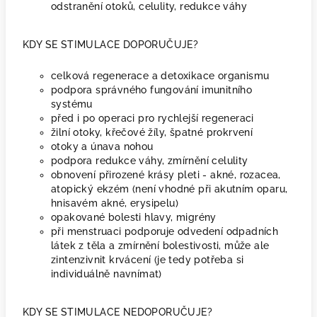
odstranění otoků, celulity, redukce váhy
KDY SE STIMULACE DOPORUČUJE?
celková regenerace a detoxikace organismu
podpora správného fungování imunitního
systému
před i po operaci pro rychlejší regeneraci
žilní otoky, křečové žíly, špatné prokrvení
otoky a únava nohou
podpora redukce váhy, zmírnění celulity
obnovení přirozené krásy pleti - akné, rozacea,
atopický ekzém (není vhodné při akutním oparu,
hnisavém akné, erysipelu)
opakované bolesti hlavy, migrény
při menstruaci podporuje odvedení odpadních
látek z těla a zmírnění bolestivosti, může ale
zintenzivnit krvácení (je tedy potřeba si
individuálně navnímat)
KDY SE STIMULACE NEDOPORUČUJE?