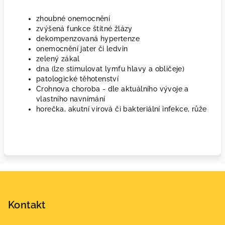
zhoubné onemocnění
zvýšená funkce štítné žlázy
dekompenzovaná hypertenze
onemocnění jater či ledvin
zelený zákal
dna (lze stimulovat lymfu hlavy a obličeje)
patologické těhotenství
Crohnova choroba - dle aktuálního vývoje a
vlastního navnímání
horečka, akutní virová či bakteriální infekce, růže
Z
á
p
Kontakt
a