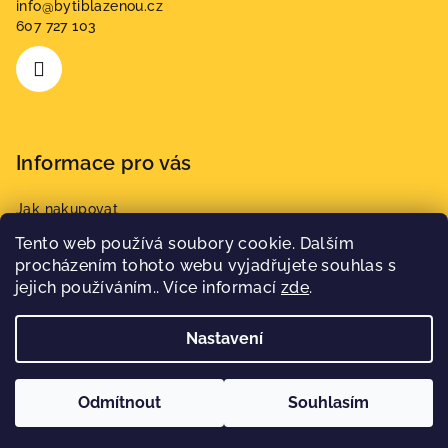
info
@
bytiblazenou.cz
t
607 727 103
í
Informace pro vás
Jak nakupovat
Obchodní podmínky
Tento web používá soubory cookie. Dalším
Podmínky ochrany osobních údajů
procházením tohoto webu vyjadřujete souhlas s
jejich používáním.. Více informací
zde
.
Nastavení
Copyright 2026
BÝTI BLAŽENOU
. Všechna práva vyhrazena.
Upravit nastavení cookies
Odmítnout
Souhlasím
Vytvořil Shoptet