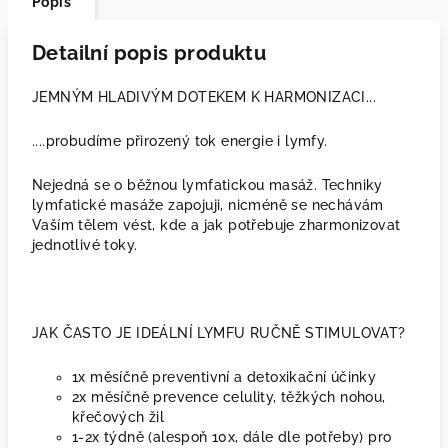
Popis
Detailní popis produktu
JEMNÝM HLADIVÝM DOTEKEM K HARMONIZACI...
....probudíme přirozený tok energie i lymfy.
Nejedná se o běžnou lymfatickou masáž. Techniky
lymfatické masáže zapojuji, nicméně se nechávám
Vaším tělem vést, kde a jak potřebuje zharmonizovat
jednotlivé toky.
JAK ČASTO JE IDEÁLNÍ LYMFU RUČNĚ STIMULOVAT?
1x měsíčně preventivní a detoxikační účinky
2x měsíčně prevence celulity, těžkých nohou,
křečových žil
1-2x týdně (alespoň 10x, dále dle potřeby) pro