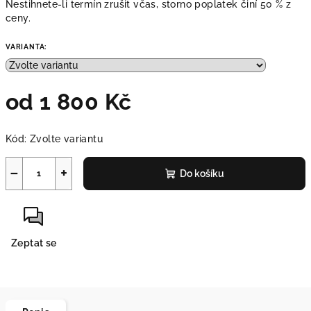
Nestihnete-li termín zrušit včas, storno poplatek činí 50 % z
ceny.
VARIANTA:
od
1 800 Kč
Měrná
Kód:
Zvolte variantu
cena:
−
+
Do košíku
Zeptat se